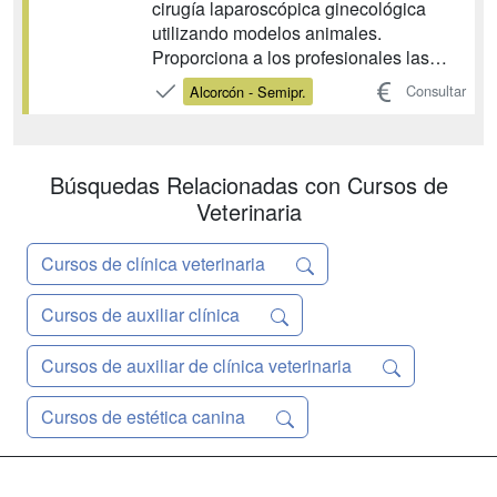
cirugía laparoscópica ginecológica
utilizando modelos animales.
Proporciona a los profesionales las
habilidades y conocimientos
Consultar
Alcorcón - Semipr.
necesarios para realizar
procedimientos quirúrgicos complejos
con seguridad y eficacia, mejorando la
práctica clínica en el ámbito de la
Búsquedas Relacionadas con Cursos de
ginecología....
Veterinaria
Cursos de clínica veterinaria
Cursos de auxiliar clínica
Cursos de auxiliar de clínica veterinaria
Cursos de estética canina