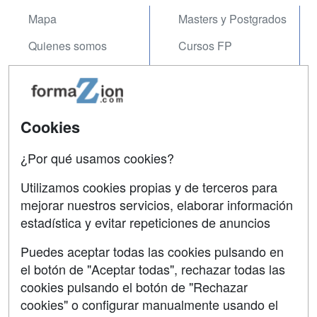
Mapa
Masters y Postgrados
Quienes somos
Cursos FP
Tarifas publicidad
Conferencias
Acceso Usuarios
Carreras
Universitarias
Cookies
Acceso Centros
Oposiciones
¿Por qué usamos cookies?
SÍGUENOS EN:
Contactar
Utilizamos cookies propias y de terceros para
mejorar nuestros servicios, elaborar información
Confidencialidad
estadística y evitar repeticiones de anuncios
Aviso legal
Puedes aceptar todas las cookies pulsando en
Copyleft
el botón de "Aceptar todas", rechazar todas las
cookies pulsando el botón de "Rechazar
cookies" o configurar manualmente usando el