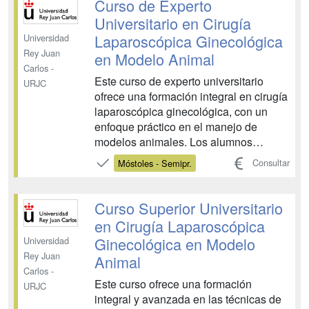
Curso de Experto
Universitario en Cirugía
Laparoscópica Ginecológica
Universidad
Rey Juan
en Modelo Animal
Carlos -
Este curso de experto universitario
URJC
ofrece una formación integral en cirugía
laparoscópica ginecológica, con un
enfoque práctico en el manejo de
modelos animales. Los alumnos
adquirirán habilidades avanzadas en
Consultar
Móstoles - Semipr.
técnicas quirúrgicas mínimamente
invasivas, preparándolos para abordar
procedimientos complejos en el campo
Curso Superior Universitario
de la ginecología. Se combinan...
en Cirugía Laparoscópica
Ginecológica en Modelo
Universidad
Rey Juan
Animal
Carlos -
Este curso ofrece una formación
URJC
integral y avanzada en las técnicas de