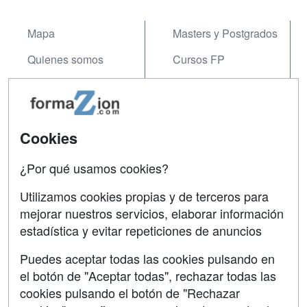
Mapa
Masters y Postgrados
Quienes somos
Cursos FP
Tarifas publicidad
Conferencias
Acceso Usuarios
Carreras
Universitarias
Cookies
Acceso Centros
Oposiciones
¿Por qué usamos cookies?
SÍGUENOS EN:
Contactar
Utilizamos cookies propias y de terceros para
mejorar nuestros servicios, elaborar información
Confidencialidad
estadística y evitar repeticiones de anuncios
Aviso legal
Puedes aceptar todas las cookies pulsando en
Copyleft
el botón de "Aceptar todas", rechazar todas las
cookies pulsando el botón de "Rechazar