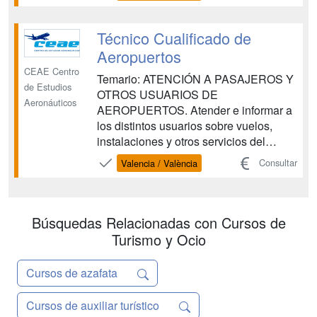
conseguir tu implicación lo que
resultará en un esfuerzo placentero
para ambas partes. Para ello te
Técnico Cualificado de
preparamos para ...
Aeropuertos
CEAE Centro
Temario: ATENCIÓN A PASAJEROS Y
de Estudios
OTROS USUARIOS DE
Aeronáuticos
AEROPUERTOS. Atender e informar a
los distintos usuarios sobre vuelos,
instalaciones y otros servicios del
aeropuerto, siguiendo los
Consultar
Valencia / València
procedimientos establecidos, aplicando
los principios de accesibilidad universal
para las personas con discapacidad y
con la eficacia y calidad requeridas.
Búsquedas Relacionadas con Cursos de
OPERACIONES DE G...
Turismo y Ocio
Cursos de azafata
Cursos de auxiliar turístico