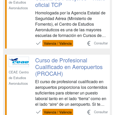
de Estudios
oficial TCP
Aeronáuticos
Homologada por la Agencia Estatal de
Seguridad Aérea (Ministerio de
Fomento), el Centro de Estudios
Aeronáuticos es una de las mayores
escuelas de formación en Cursos de
Tripulante de Cabina de Pasajeros y
Consultar
Valencia / València
Cursos de Técnicos de Operaciones
Aeroportuarias. CEAE es una entidad
de prestigio que colabora con las
Curso de Profesional
principales compañías aéreas en la
Cualificado en Aeropuertos
forma...
(PROCAH)
CEAE Centro
de Estudios
El curso de profesional cualificado en
Aeronáuticos
aeropuertos proporciona los contenidos
suficientes para obtener un puesto
laboral tanto en el lado “tierra” como en
el lado “aire” de un aeropuerto. Si te
gusta esta profesión no será difícil
Consultar
Valencia / València