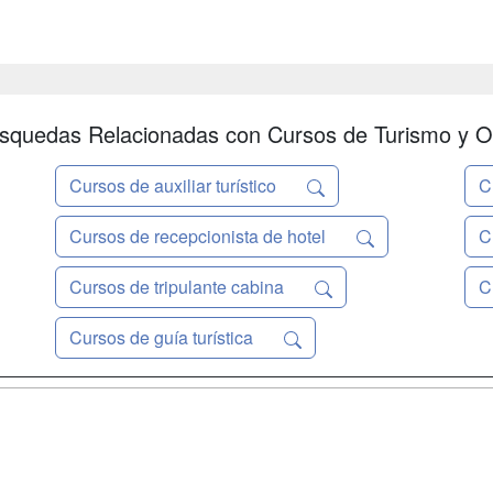
squedas Relacionadas con Cursos de Turismo y O
Cursos de auxiliar turístico
C
Cursos de recepcionista de hotel
C
Cursos de tripulante cabina
C
Cursos de guía turística
a
Masters y
Contactar
Postgrados
enes somos
Confidenciali
Cursos FP