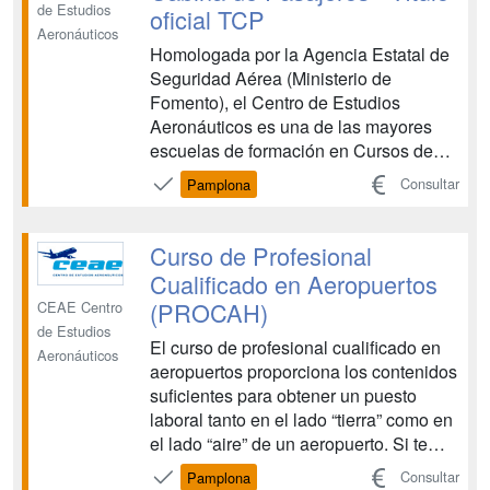
de Estudios
oficial TCP
Aeronáuticos
Homologada por la Agencia Estatal de
Seguridad Aérea (Ministerio de
Fomento), el Centro de Estudios
Aeronáuticos es una de las mayores
escuelas de formación en Cursos de
Tripulante de Cabina de Pasajeros y
Consultar
Pamplona
Cursos de Técnicos de Operaciones
Aeroportuarias. CEAE es una entidad
de prestigio que colabora con las
Curso de Profesional
principales compañías aéreas en la
Cualificado en Aeropuertos
forma...
(PROCAH)
CEAE Centro
de Estudios
El curso de profesional cualificado en
Aeronáuticos
aeropuertos proporciona los contenidos
suficientes para obtener un puesto
laboral tanto en el lado “tierra” como en
el lado “aire” de un aeropuerto. Si te
gusta esta profesión no será difícil
Consultar
Pamplona