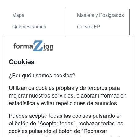
Mapa
Masters y Postgrados
Quienes somos
Cursos FP
Tarifas publicidad
Conferencias
Acceso Usuarios
Carreras
Universitarias
Cookies
Acceso Centros
Oposiciones
¿Por qué usamos cookies?
SÍGUENOS EN:
Contactar
Utilizamos cookies propias y de terceros para
mejorar nuestros servicios, elaborar información
Confidencialidad
estadística y evitar repeticiones de anuncios
Aviso legal
Puedes aceptar todas las cookies pulsando en
Copyleft
el botón de "Aceptar todas", rechazar todas las
cookies pulsando el botón de "Rechazar