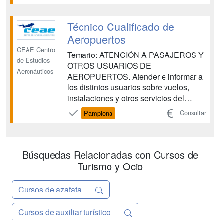
conseguir tu implicación lo que
resultará en un esfuerzo placentero
para ambas partes. Para ello te
Técnico Cualificado de
preparamos para ...
Aeropuertos
CEAE Centro
Temario: ATENCIÓN A PASAJEROS Y
de Estudios
OTROS USUARIOS DE
Aeronáuticos
AEROPUERTOS. Atender e informar a
los distintos usuarios sobre vuelos,
instalaciones y otros servicios del
aeropuerto, siguiendo los
Consultar
Pamplona
procedimientos establecidos, aplicando
los principios de accesibilidad universal
para las personas con discapacidad y
con la eficacia y calidad requeridas.
Búsquedas Relacionadas con Cursos de
OPERACIONES DE G...
Turismo y Ocio
Cursos de azafata
Cursos de auxiliar turístico