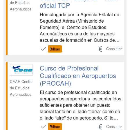
de Estudios
oficial TCP
Aeronáuticos
Homologada por la Agencia Estatal de
Seguridad Aérea (Ministerio de
Fomento), el Centro de Estudios
Aeronáuticos es una de las mayores
escuelas de formación en Cursos de
Tripulante de Cabina de Pasajeros y
Consultar
Bilbao
Cursos de Técnicos de Operaciones
Aeroportuarias. CEAE es una entidad
de prestigio que colabora con las
Curso de Profesional
principales compañías aéreas en la
Cualificado en Aeropuertos
forma...
(PROCAH)
CEAE Centro
de Estudios
El curso de profesional cualificado en
Aeronáuticos
aeropuertos proporciona los contenidos
suficientes para obtener un puesto
laboral tanto en el lado “tierra” como en
el lado “aire” de un aeropuerto. Si te
gusta esta profesión no será difícil
Consultar
Bilbao