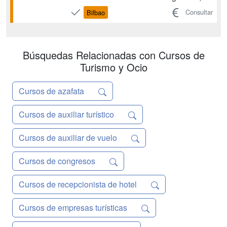
pasando por la investigación del
Consultar
Bilbao
concepto a desarrollar, hasta llegar al
diseño y ejecución de una experiencia,
de principio a fin, y de un menú para la
misma A lo l...
Búsquedas Relacionadas con Cursos de
Turismo y Ocio
Cursos de azafata
Cursos de auxiliar turístico
Cursos de auxiliar de vuelo
Cursos de congresos
Cursos de recepcionista de hotel
Cursos de empresas turísticas