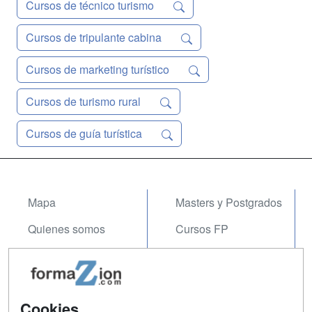
Cursos de técnico turismo
Cursos de tripulante cabina
Cursos de marketing turístico
Cursos de turismo rural
Cursos de guía turística
Mapa
Masters y Postgrados
Quienes somos
Cursos FP
Tarifas publicidad
Conferencias
Acceso Usuarios
Carreras
Universitarias
Cookies
Acceso Centros