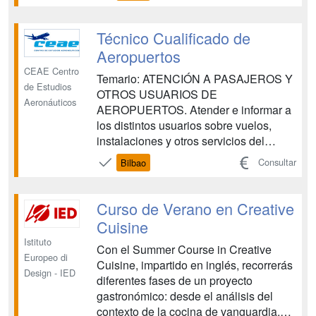
conseguir tu implicación lo que
resultará en un esfuerzo placentero
para ambas partes. Para ello te
Técnico Cualificado de
preparamos para ...
Aeropuertos
CEAE Centro
Temario: ATENCIÓN A PASAJEROS Y
de Estudios
OTROS USUARIOS DE
Aeronáuticos
AEROPUERTOS. Atender e informar a
los distintos usuarios sobre vuelos,
instalaciones y otros servicios del
aeropuerto, siguiendo los
Consultar
Bilbao
procedimientos establecidos, aplicando
los principios de accesibilidad universal
para las personas con discapacidad y
Curso de Verano en Creative
con la eficacia y calidad requeridas.
Cuisine
OPERACIONES DE G...
Istituto
Con el Summer Course in Creative
Europeo di
Cuisine, impartido en inglés, recorrerás
Design - IED
diferentes fases de un proyecto
gastronómico: desde el análisis del
contexto de la cocina de vanguardia,