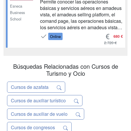
Permite conocer las operaciones
Esneca
básicas y servicios aéreos en amadeus
Business
vista, el amadeus selling platform, el
School
comand page, las operaciones básicas,
los servicios aéreis en amadeus vista,
el PNR, los procedimientos para
680 €
Online
peticiones y reservas especiales, las
2.720 €
tarifas, las tarifas domésticas, las tarifas
internacionales, la familia de tarifas, los
tipos...
Búsquedas Relacionadas con Cursos de
Turismo y Ocio
Cursos de azafata
Cursos de auxiliar turístico
Cursos de auxiliar de vuelo
Cursos de congresos