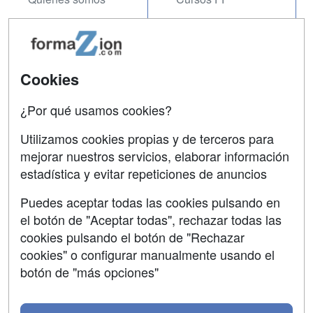
Tarifas publicidad
Conferencias
Acceso Usuarios
Carreras
Universitarias
Cookies
Acceso Centros
Oposiciones
¿Por qué usamos cookies?
SÍGUENOS EN:
Contactar
Utilizamos cookies propias y de terceros para
mejorar nuestros servicios, elaborar información
Confidencialidad
estadística y evitar repeticiones de anuncios
Aviso legal
Puedes aceptar todas las cookies pulsando en
Copyleft
el botón de "Aceptar todas", rechazar todas las
cookies pulsando el botón de "Rechazar
cookies" o configurar manualmente usando el
botón de "más opciones"
Grupo formazion: