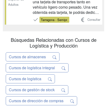
una tarjeta de transportes tanto en
Adultos
vehículo ligero como pesado. Una vez
obtenida esta tarjeta, te podrás dedicar
a la actividad del transporte público de
Consultar
Tarragona - Semipr.
mercancías interior e internacional por
carretera. También podrás aportar esta
capacitación profesional a un tercer...
Búsquedas Relacionadas con Cursos de
Logística y Producción
Cursos de almacenes
Cursos de logística integral
Cursos de logística
Cursos de gestión de stock
Cursos de dirección de compras