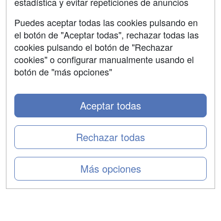
estadística y evitar repeticiones de anuncios
Aviso legal
Puedes aceptar todas las cookies pulsando en
Copyleft
el botón de "Aceptar todas", rechazar todas las
cookies pulsando el botón de "Rechazar
cookies" o configurar manualmente usando el
botón de "más opciones"
Grupo formazion:
Aceptar todas
Rechazar todas
Más opciones
Copyright 2000-2026 Formazion Web, S.L. - Calle
Fermín Caballero, 62 - 28034 Madrid Tel: 91 533 70 78