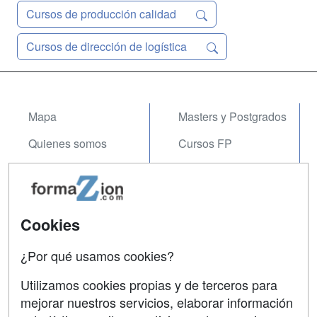
Cursos de producción calidad
Cursos de dirección de logística
Mapa
Masters y Postgrados
Quienes somos
Cursos FP
Tarifas publicidad
Conferencias
Acceso Usuarios
Carreras
Universitarias
Cookies
Acceso Centros
Oposiciones
¿Por qué usamos cookies?
SÍGUENOS EN:
Contactar
Utilizamos cookies propias y de terceros para
mejorar nuestros servicios, elaborar información
Confidencialidad