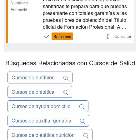
Numància
sanitarias te prepara para que puedas
Formació
presentarte con totales garantías a las
pruebas libres de obtención del Título
oficial de Formación Profesional. Al
finalizar tus estudios podrás trabajar en
Consultar
Barcelona
el sector sanitario relacionado con el
traslado de pacientes o víctimas y la
prestación de atención sanitaria y psic...
Búsquedas Relacionadas con Cursos de Salud
Cursos de nutrición
Cursos de dietética
Cursos de ayuda domicilio
Cursos de auxiliar geriatría
Cursos de dietética nutrición