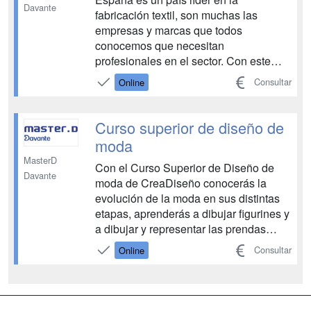
Davante
fabricación textil, son muchas las
empresas y marcas que todos
conocemos que necesitan
profesionales en el sector. Con este
curso de patronaje y moda aprenderás
Consultar
Online
a realizar patrones y a realizar técnicas
del corte y la confección necesarios
para el montaje de las prendas
Curso superior de diseño de
diseñadas por las diferentes empresas
moda
textiles qu...
MasterD
Con el Curso Superior de Diseño de
Davante
moda de CreaDiseño conocerás la
evolución de la moda en sus distintas
etapas, aprenderás a dibujar figurines y
a dibujar y representar las prendas
técnicamente, identificarás las clases
Consultar
Online
de tejidos existentes, así como sus
tipos de tratamiento y acabados, sabrás
elaborar una colección de moda y serás
capaz de desar...