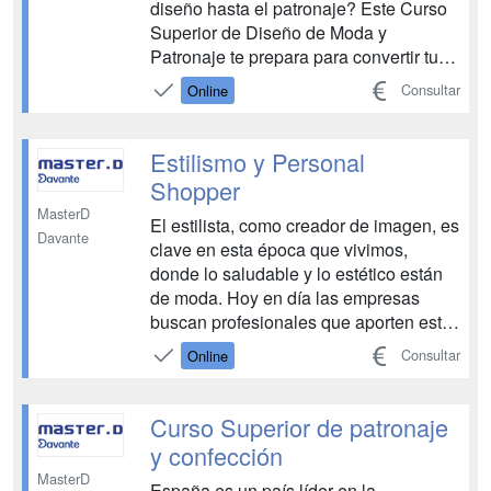
diseño hasta el patronaje? Este Curso
Superior de Diseño de Moda y
Patronaje te prepara para convertir tus
ideas en colecciones reales.
Consultar
Online
Aprenderás a dibujar figurines,
representar prendas técnicamente,
identificar tejidos y acabados, y
Estilismo y Personal
desarrollar colecciones completas.
Shopper
Además,...
MasterD
El estilista, como creador de imagen, es
Davante
clave en esta época que vivimos,
donde lo saludable y lo estético están
de moda. Hoy en día las empresas
buscan profesionales que aporten este
tipo de habilidades y con este curso de
Consultar
Online
estilismo y tendencias lo puedes
conseguir. Con este curso de Estilismo
y Personal Shopper, profundizaremos
Curso Superior de patronaje
en las diferente...
y confección
MasterD
España es un país líder en la