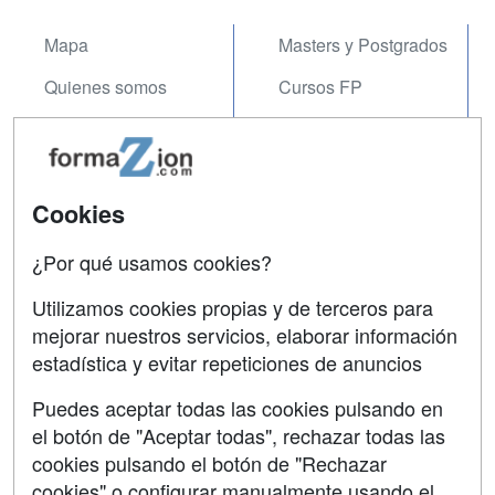
Mapa
Masters y Postgrados
Quienes somos
Cursos FP
Tarifas publicidad
Conferencias
Acceso Usuarios
Carreras
Universitarias
Cookies
Acceso Centros
Oposiciones
¿Por qué usamos cookies?
SÍGUENOS EN:
Contactar
Utilizamos cookies propias y de terceros para
mejorar nuestros servicios, elaborar información
Confidencialidad
estadística y evitar repeticiones de anuncios
Aviso legal
Puedes aceptar todas las cookies pulsando en
Copyleft
el botón de "Aceptar todas", rechazar todas las
cookies pulsando el botón de "Rechazar
cookies" o configurar manualmente usando el