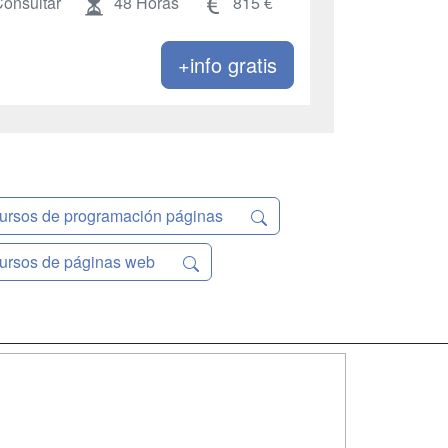
onsultar
48 Horas
815 €
+info gratis
ursos de programación páginas
ursos de páginas web
SÍGUENOS EN:
dad