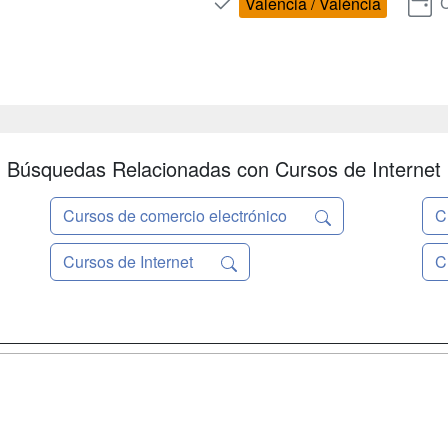
C
Valencia / València
Búsquedas Relacionadas con Cursos de Internet
Cursos de comercio electrónico
C
Cursos de Internet
C
a
Masters y
Contactar
Postgrados
enes somos
Confidenciali
Cursos FP