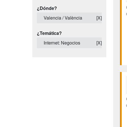
¿Dónde?
Valencia / València
[X]
¿Temática?
Internet: Negocios
[X]