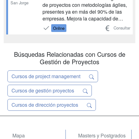
San Jorge
de proyectos con metodologías ágiles,
presentes ya en más del 90% de las
empresas. Mejora la capacidad de
gestionar prioridades, reduce tiempos
Consultar
Online
de entrega, aumenta la productividad
de los equipos, reduciendo el riesgo del
proyecto y respondiendo mejor a las
condiciones del mercado...
Búsquedas Relacionadas con Cursos de
Gestión de Proyectos
Cursos de project management
Cursos de gestión proyectos
Cursos de dirección proyectos
Mapa
Masters y Postgrados