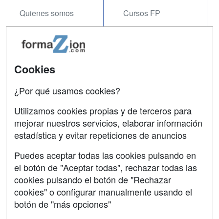
Quienes somos
Cursos FP
Tarifas publicidad
Conferencias
Acceso Usuarios
Carreras
Universitarias
Cookies
Acceso Centros
Oposiciones
¿Por qué usamos cookies?
SÍGUENOS EN:
Contactar
Utilizamos cookies propias y de terceros para
mejorar nuestros servicios, elaborar información
Confidencialidad
estadística y evitar repeticiones de anuncios
Aviso legal
Puedes aceptar todas las cookies pulsando en
Copyleft
el botón de "Aceptar todas", rechazar todas las
cookies pulsando el botón de "Rechazar
cookies" o configurar manualmente usando el
botón de "más opciones"
Grupo formazion: