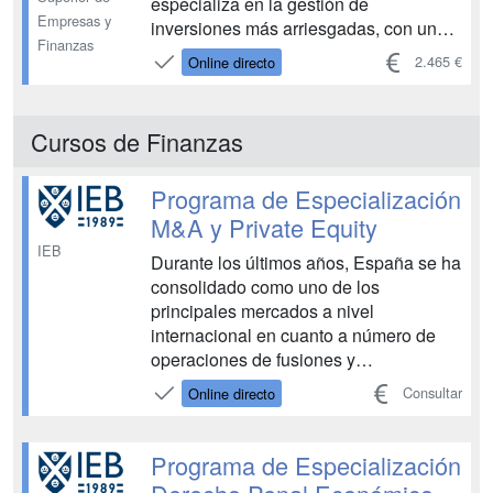
especializa en la gestión de
Empresas y
inversiones más arriesgadas, con un
Finanzas
perfil de riesgo elevado, aprendiendo a
2.465 €
Online directo
operar con activos financieros como:
acciones bursátiles, materias primas,
divisas, índices,derivados, futuros, e
Cursos de Finanzas
incluso...
Programa de Especialización
M&A y Private Equity
IEB
Durante los últimos años, España se ha
consolidado como uno de los
principales mercados a nivel
internacional en cuanto a número de
operaciones de fusiones y
adquisiciones, en general, y de capital
Consultar
Online directo
riesgo en particular. Este Programa de
Especialización aborda una completa
visión del sector del capital riesgo y su
Programa de Especialización
operativa así como de los proces...