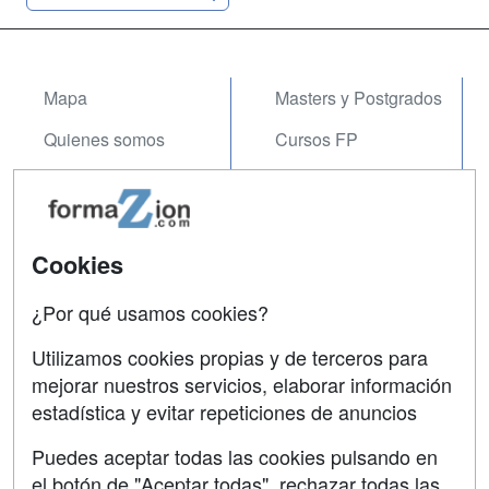
Mapa
Masters y Postgrados
Quienes somos
Cursos FP
Tarifas publicidad
Conferencias
Acceso Usuarios
Carreras
Universitarias
Cookies
Acceso Centros
Oposiciones
¿Por qué usamos cookies?
SÍGUENOS EN:
Contactar
Utilizamos cookies propias y de terceros para
mejorar nuestros servicios, elaborar información
Confidencialidad
estadística y evitar repeticiones de anuncios
Aviso legal
Puedes aceptar todas las cookies pulsando en
Copyleft
el botón de "Aceptar todas", rechazar todas las