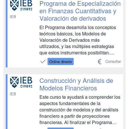
Comprensión del ciclo de vida de las
Programa de Especialización
operaciones financiadas bajo estos...
en Finanzas Cuantitativas y
Valoración de derivados
IEB
El Programa desarrolla los conceptos
teóricos básicos, los Modelos de
Valoración de Derivados más
utilizados, y las múltiples estrategias
que estos instrumentos posibilitan.
Además, profundiza en la operativa
Consultar
Online directo
específica de los diferentes Mercados
de Productos Derivados y analiza las
novedades que han surgido en estos
Construcción y Análisis de
últimos años. Aprenderás tam...
Modelos Financieros
IEB
Este curso te ayudará a comprender los
aspectos fundamentales de la
construcción de modelos y del análisis
financiero a partir de proyecciones
financieras. Al finalizar el Programa
podrás acometer la construcción e