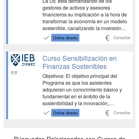
La UE está demandando de los
gestores de activos y asesores
financieros su implicación a la hora de
transformar la economía en un modelo
sostenible, canalizando la inversión
privada hacia empresas sostenibles.
Consultar
Online directo
Este nuevo papel del gestor y del
asesor supone cambios muy
importantes para ejercer su labor,
Curso Sensibilización en
integrando una nueva perspectiva ESG
Finanzas Sostenibles
en lo...
IEB
Objetivos: El objetivo principal del
Programa es que los asistentes
adquieran un conocimiento básico y
fundamental en el ámbito de la
sostenibilidad y la innovación,
mediante una visión holística de las
Consultar
Online directo
necesidades, riesgos y oportunidades
de negocio en la materia, ofreciendo un
punto de reflexión a partir del cual
puedan tomar decisiones estratégicas
Búsquedas Relacionadas con Cursos de