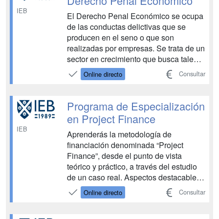
Derecho Penal Económico
IEB
El Derecho Penal Económico se ocupa
de las conductas delictivas que se
producen en el seno o que son
realizadas por empresas. Se trata de un
sector en crecimiento que busca talento
y una mayor especialización para
Consultar
Online directo
atender a la demanda de las
compañías, cada vez más
concienciadas de su responsabilidad
Programa de Especialización
penal como personas jurídicas. Este
en Project Finance
campo del...
IEB
Aprenderás la metodología de
financiación denominada “Project
Finance”, desde el punto de vista
teórico y práctico, a través del estudio
de un caso real. Aspectos destacables
del programa: Entendimiento de las
Consultar
Online directo
ventajas y riesgos asociadas a esta
modalidad de financiación