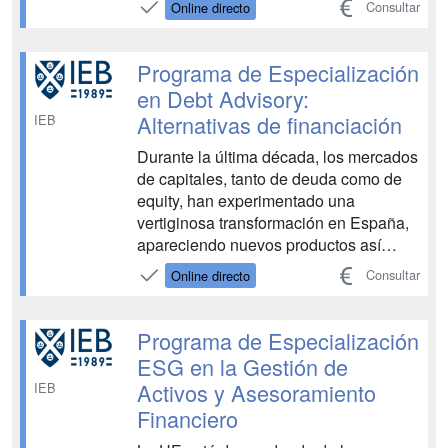
Consultar
Online directo
implantación de modelos, con el
empleo de hojas de cálculo complejas.
Dentro del Programa se tratan los
Programa de Especialización
modelos de valoración de los...
en Debt Advisory:
Alternativas de financiación
IEB
Durante la última década, los mercados
de capitales, tanto de deuda como de
equity, han experimentado una
vertiginosa transformación en España,
apareciendo nuevos productos así
como actores que ofrecen alternativas
Consultar
Online directo
de financiación antes no existentes. ...
Programa de Especialización
ESG en la Gestión de
Activos y Asesoramiento
IEB
Financiero