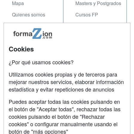
Mapa
Masters y Postgrados
Quienes somos
Cursos FP
Tarifas publicidad
Conferencias
Acceso Usuarios
Carreras
Universitarias
Cookies
Acceso Centros
Oposiciones
¿Por qué usamos cookies?
SÍGUENOS EN:
Contactar
Utilizamos cookies propias y de terceros para
mejorar nuestros servicios, elaborar información
Confidencialidad
estadística y evitar repeticiones de anuncios
Aviso legal
Puedes aceptar todas las cookies pulsando en
Copyleft
el botón de "Aceptar todas", rechazar todas las
cookies pulsando el botón de "Rechazar
cookies" o configurar manualmente usando el
botón de "más opciones"