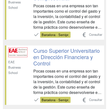
Business
Pocas cosas en una empresa son tan
School
importantes como el control del gasto y
la inversión, la contabilidad y el control
de la gestión. Este curso enseña de
forma práctica como desenvolverse en
un área tan vital. Especialmente
Consultar
Barcelona - Semipr.
enfocado al mundo de la pequeña y
mediana empresa (PYMES), podrá
actualizarse de los nuevos cambios
Curso Superior Universitario
contables que entrarán en ...
en Dirección Financiera y
Control
EAE
Business
Pocas cosas en una empresa son tan
School
importantes como el control del gasto y
la inversión, la contabilidad y el control
de la gestión. Este curso enseña de
forma práctica como desenvolverse en
un área tan vital. Especialmente
Consultar
Barcelona - Semipr.
enfocado al mundo de la pequeña y
mediana empresa (PYMES), podrá