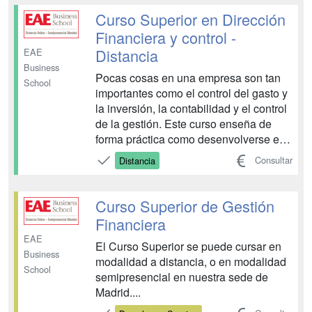
actualizarse de los nuevos cambios
Curso Superior en Dirección
contables que entrarán en ...
Financiera y control -
Distancia
EAE
Business
Pocas cosas en una empresa son tan
School
importantes como el control del gasto y
la inversión, la contabilidad y el control
de la gestión. Este curso enseña de
forma práctica como desenvolverse en
un área tan vital. Especialmente
Consultar
Distancia
enfocado al mundo de la pequeña y
mediana empresa (PYMES), podrá
actualizarse de los nuevos cambios
Curso Superior de Gestión
contables que entrarán en ...
Financiera
EAE
El Curso Superior se puede cursar en
Business
modalidad a distancia, o en modalidad
School
semipresencial en nuestra sede de
Madrid....