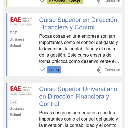
Consultar
Barcelona - Semipr.
Curso Superior en Dirección
Financiera y Control
EAE
Pocas cosas en una empresa son tan
Business
importantes como el control del gasto y
School
la inversión, la contabilidad y el control
de la gestión. Este curso enseña de
forma práctica como desenvolverse en
un área tan vital. Especialmente
Consultar
Online
enfocado al mundo de la pequeña y
mediana empresa (PYMES), podrá
actualizarse de los nuevos cambios
Curso Superior Universitario
contables que entrarán en ...
en Dirección Financiera y
Control
EAE
Business
Pocas cosas en una empresa son tan
School
importantes como el control del gasto y
la inversión, la contabilidad y el control