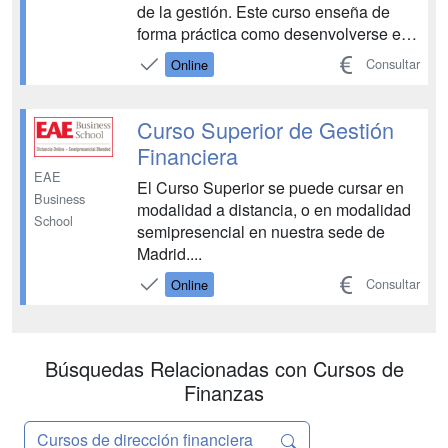
de la gestión. Este curso enseña de
forma práctica como desenvolverse en
un área tan vital. Especialmente
Consultar
Online
enfocado al mundo de la pequeña y
mediana empresa (PYMES), podrá
actualizarse de los nuevos cambios
Curso Superior de Gestión
contables que entrarán en ...
Financiera
EAE
El Curso Superior se puede cursar en
Business
modalidad a distancia, o en modalidad
School
semipresencial en nuestra sede de
Madrid....
Consultar
Online
Búsquedas Relacionadas con Cursos de
Finanzas
Cursos de dirección financiera