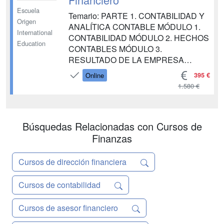
Escuela
Temario: PARTE 1. CONTABILIDAD Y
Origen
ANALÍTICA CONTABLE MÓDULO 1.
International
CONTABILIDAD MÓDULO 2. HECHOS
Education
CONTABLES MÓDULO 3.
RESULTADO DE LA EMPRESA
MÓDULO 4. INTERPRETACIÓN DE LA
395 €
Online
DOCUMENTACIÓN Y LA NORMATIVA
1.580 €
MERCANTIL Y CONTABLE MÓDULO
5. CONTABILIDAD DE GESTIÓN
MÓDULO 6. PGC Y LIBROS
Búsquedas Relacionadas con Cursos de
CONTABLES MÓDULO 7.
REGISTROS CONTABLES DE LA
Finanzas
ACTIVIDAD EMPRESARIAL MÓDULO
8....
Cursos de dirección financiera
Cursos de contabilidad
Cursos de asesor financiero