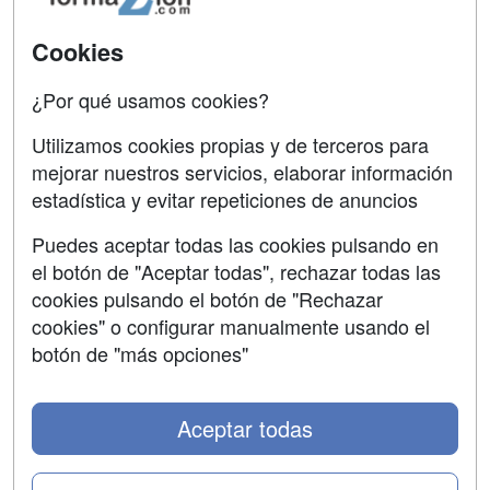
Acceso Usuarios
Carreras
Universitarias
Cookies
Acceso Centros
Oposiciones
¿Por qué usamos cookies?
SÍGUENOS EN:
Contactar
Utilizamos cookies propias y de terceros para
mejorar nuestros servicios, elaborar información
Confidencialidad
estadística y evitar repeticiones de anuncios
Aviso legal
Puedes aceptar todas las cookies pulsando en
Copyleft
el botón de "Aceptar todas", rechazar todas las
cookies pulsando el botón de "Rechazar
cookies" o configurar manualmente usando el
botón de "más opciones"
Grupo formazion:
Aceptar todas