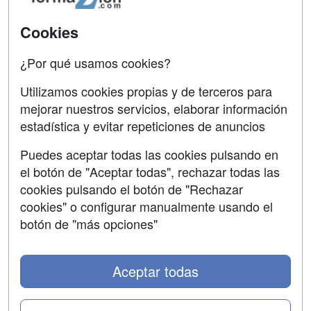
Acceso Usuarios
Carreras
Universitarias
Cookies
Acceso Centros
Oposiciones
¿Por qué usamos cookies?
SÍGUENOS EN:
Contactar
Utilizamos cookies propias y de terceros para
mejorar nuestros servicios, elaborar información
Confidencialidad
estadística y evitar repeticiones de anuncios
Aviso legal
Puedes aceptar todas las cookies pulsando en
Copyleft
el botón de "Aceptar todas", rechazar todas las
cookies pulsando el botón de "Rechazar
cookies" o configurar manualmente usando el
botón de "más opciones"
Grupo formazion:
Aceptar todas