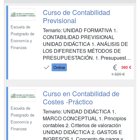
Curso de Contabilidad
Previsional
Escuela de
Temario: UNIDAD FORMATIVA 1.
Postgrado de
CONTABILIDAD PREVISIONAL
Economía y
UNIDAD DIDÁCTICA 1. ANÁLISIS DE
Finanzas
LOS DIFERENTES MÉTODOS DE
PRESUPUESTACIÓN. 1. Presupuestos
Rígidos y Presupuestos Flexibles. 2.
380 €
Online
Balance de Situación Previsional. 3.
1.520 €
Cuenta de Resultados Previsional. 4.
Presupuesto de Tesorería. UNIDAD
DIDÁCTICA 2. ANÁLISIS DE
Curso en Contabilidad de
DESVIACIONES. 1. Concepto de
Costes -Práctico
Desvi...
Escuela de
Temario: UNIDAD DIDÁCTICA 1.
Postgrado de
MARCO CONCEPTUAL 1. Principios
Economía y
contables 2. Criterios de valoración
Finanzas
UNIDAD DIDÁCTICA 2. GASTOS E
INGRESOS 1. Concepto de pagos y