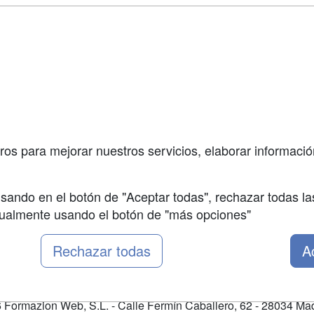
a
Masters y
Contactar
Postgrados
enes somos
Confidenciali
Cursos FP
fas publicidad
Aviso legal
Conferencias
so Usuarios
Copyleft
Carreras
so Centros
Universitarias
ros para mejorar nuestros servicios, elaborar información
Oposiciones
sando en el botón de "Aceptar todas", rechazar todas la
nualmente usando el botón de "más opciones"
Rechazar todas
A
Formazion Web, S.L. - Calle Fermín Caballero, 62 - 28034 Mad