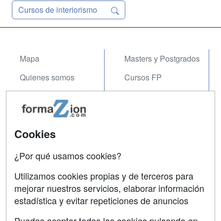
Cursos de interiorismo
Mapa
Masters y Postgrados
Quienes somos
Cursos FP
Tarifas publicidad
Conferencias
Acceso Usuarios
Carreras
Universitarias
Cookies
Acceso Centros
Oposiciones
¿Por qué usamos cookies?
SÍGUENOS EN:
Contactar
Utilizamos cookies propias y de terceros para
mejorar nuestros servicios, elaborar información
Confidencialidad
estadística y evitar repeticiones de anuncios
Aviso legal
Puedes aceptar todas las cookies pulsando en