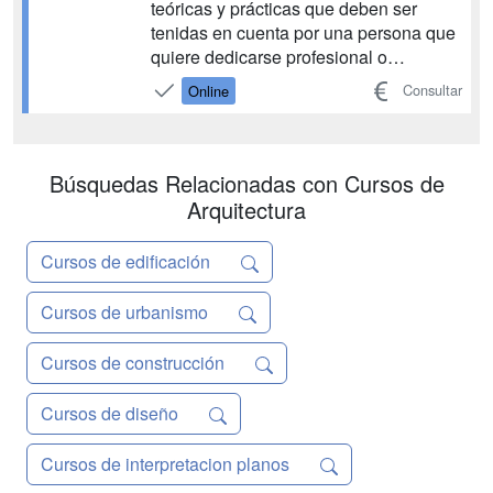
teóricas y prácticas que deben ser
tenidas en cuenta por una persona que
quiere dedicarse profesional o
personalmente al mundo del
Consultar
Online
interiorismo. En los diferentes
materiales que dan forma al curso se
habla, entre otros temas, de los
fundamentos del interiorismo, del pa...
Búsquedas Relacionadas con Cursos de
Arquitectura
Cursos de edificación
Cursos de urbanismo
Cursos de construcción
Cursos de diseño
Cursos de interpretacion planos