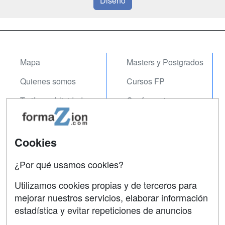
Diseño
Mapa
Masters y Postgrados
Quienes somos
Cursos FP
Tarifas publicidad
Conferencias
Acceso Usuarios
Carreras
Universitarias
Acceso Centros
Cookies
Oposiciones
¿Por qué usamos cookies?
SÍGUENOS EN:
Contactar
Utilizamos cookies propias y de terceros para
mejorar nuestros servicios, elaborar información
Confidencialidad
estadística y evitar repeticiones de anuncios
Aviso legal