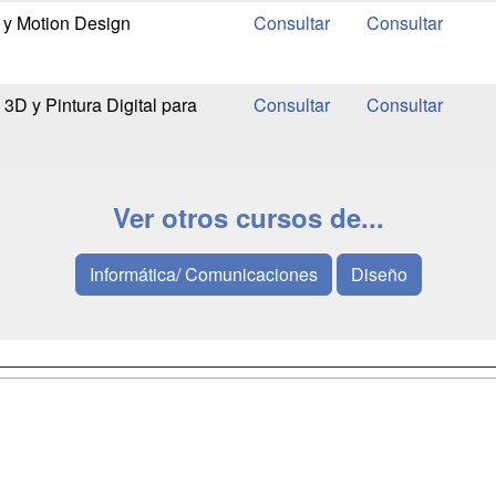
y Motion Design
3D y Pintura Digital para
Ver otros cursos de...
Informática/ Comunicaciones
Diseño
a
Masters y
Contactar
Postgrados
enes somos
Confidenciali
Cursos FP