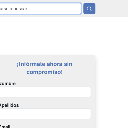
¡Infórmate ahora sin
compromiso!
Nombre
Apellidos
Email