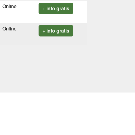
Online
+ info gratis
Online
+ info gratis
SÍGUENOS EN:
dad