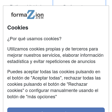
Tarifas publicidad
Conferencias
Acceso Usuarios
Carreras
Universitarias
Acceso Centros
Cookies
Oposiciones
¿Por qué usamos cookies?
SÍGUENOS EN:
Contactar
Utilizamos cookies propias y de terceros para
mejorar nuestros servicios, elaborar información
Confidencialidad
estadística y evitar repeticiones de anuncios
Aviso legal
Puedes aceptar todas las cookies pulsando en
Copyleft
el botón de "Aceptar todas", rechazar todas las
cookies pulsando el botón de "Rechazar
cookies" o configurar manualmente usando el
botón de "más opciones"
Grupo formazion: