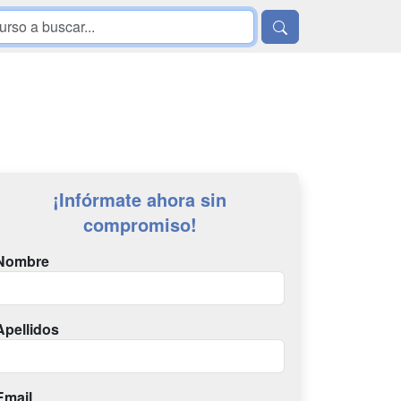
¡Infórmate ahora sin
compromiso!
Nombre
Apellidos
Email