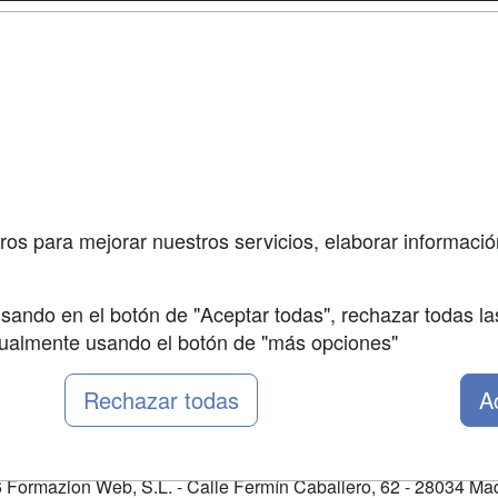
a
Masters y
Contactar
Postgrados
enes somos
Confidenciali
Cursos FP
fas publicidad
Aviso legal
Conferencias
so Usuarios
Copyleft
Carreras
so Centros
Universitarias
ros para mejorar nuestros servicios, elaborar información
Oposiciones
sando en el botón de "Aceptar todas", rechazar todas la
nualmente usando el botón de "más opciones"
Rechazar todas
A
Formazion Web, S.L. - Calle Fermín Caballero, 62 - 28034 Mad