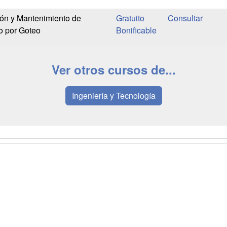
ión y Mantenimiento de
Gratuito
o por Goteo
Bonificable
Ver otros cursos de...
Ingeniería y Tecnología
a
Masters y
Contactar
Postgrados
enes somos
Confidenciali
Cursos FP
fas publicidad
Aviso legal
Conferencias
so Usuarios
Copyleft