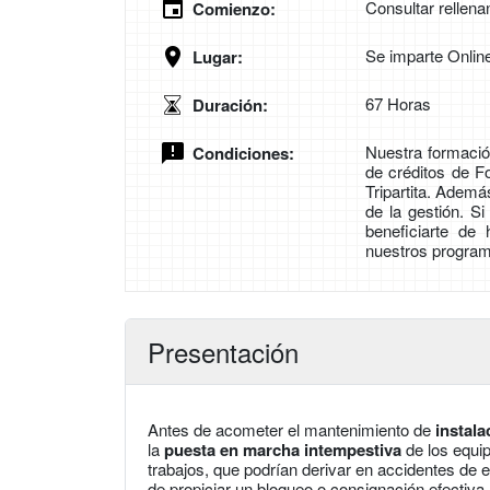
Consultar rellena
Comienzo:
Se imparte Onlin
Lugar:
67 Horas
Duración:
Nuestra formación
Condiciones:
de créditos de 
Tripartita. Adem
de la gestión. S
beneficiarte de
nuestros program
Presentación
Antes de acometer el mantenimiento de
instal
la
puesta en marcha intempestiva
de los equip
trabajos, que podrían derivar en accidentes de e
de propiciar un bloqueo o consignación efectiv