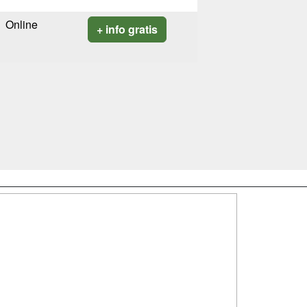
Online
+ info gratis
SÍGUENOS EN:
dad