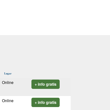
Lugar
Online
+ info gratis
Online
+ info gratis