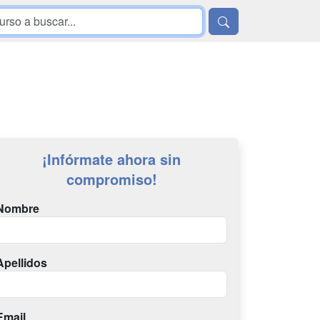
¡Infórmate ahora sin
compromiso!
Nombre
Apellidos
Email