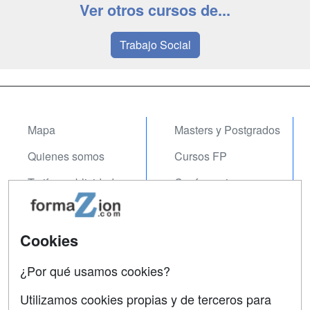
Ver otros cursos de...
Trabajo Social
Mapa
Masters y Postgrados
Quienes somos
Cursos FP
Tarifas publicidad
Conferencias
Acceso Usuarios
Carreras
Universitarias
Acceso Centros
Cookies
Oposiciones
¿Por qué usamos cookies?
SÍGUENOS EN:
Contactar
Utilizamos cookies propias y de terceros para