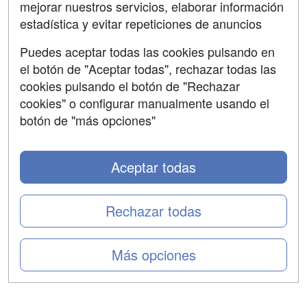
mejorar nuestros servicios, elaborar información
Confidencialidad
estadística y evitar repeticiones de anuncios
Aviso legal
Puedes aceptar todas las cookies pulsando en
Copyleft
el botón de "Aceptar todas", rechazar todas las
cookies pulsando el botón de "Rechazar
cookies" o configurar manualmente usando el
botón de "más opciones"
Grupo formazion:
Aceptar todas
Rechazar todas
Más opciones
Copyright 2000-2026 Formazion Web, S.L. - Calle