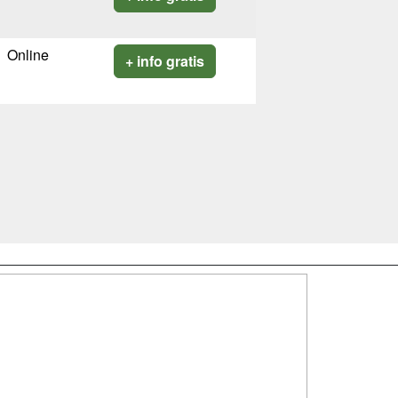
Online
+ info gratis
SÍGUENOS EN:
dad