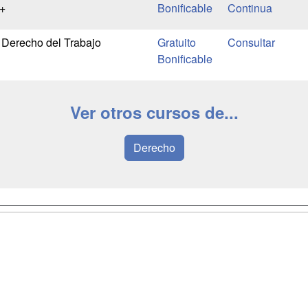
+
Bonificable
Continua
 Derecho del Trabajo
Gratuito
Bonificable
Ver otros cursos de...
Derecho
a
Masters y
Contactar
Postgrados
enes somos
Confidenciali
Cursos FP
fas publicidad
Aviso legal
Conferencias