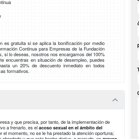
tinua
e
 es gratuita si se aplica la bonificación por medio
Formación Continua para Empresas de la Fundación
ás, si lo deseas, nosotros nos encargamos del 100%
i te encuentras en situación de desempleo, puedes
 hasta un 20% de descuento inmediato en todos
as formativos.
esa y que precisa, por tanto, de la implementación de
o a frenarlo, es el
acoso sexual en el ámbito del
or el momento, no se le ha prestado la atención oportuna;
e abordado y que este hecho derive, a menudo, en
graves