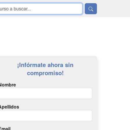
¡Infórmate ahora sin
compromiso!
Nombre
Apellidos
Email