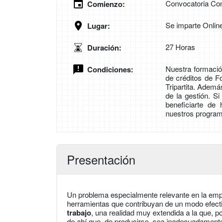
Convocatoria Con
Comienzo:
Se imparte Onlin
Lugar:
27 Horas
Duración:
Nuestra formación
Condiciones:
de créditos de 
Tripartita. Adem
de la gestión. S
beneficiarte de
nuestros program
Presentación
Un problema especialmente relevante en la empr
herramientas que contribuyan de un modo efectiv
trabajo
, una realidad muy extendida a la que, p
de ahí que, de producirse, sea inadecuadament