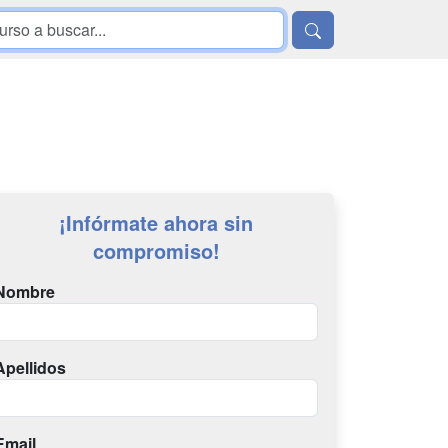
¡Infórmate ahora sin
compromiso!
Nombre
Apellidos
Email