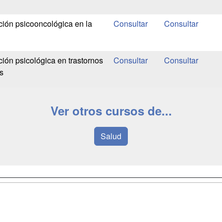
ción psicooncológica en la
ión psicológica en trastornos
s
Ver otros cursos de...
Salud
a
Masters y
Contactar
Postgrados
enes somos
Confidenciali