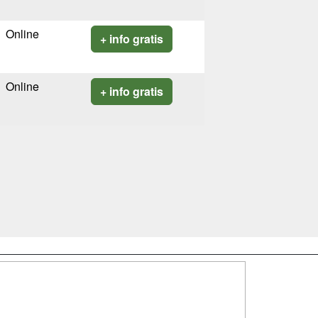
Online
+ info gratis
Online
+ info gratis
SÍGUENOS EN:
dad