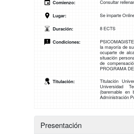
Consultar rellena
Comienzo:
Se imparte Onlin
Lugar:
8 ECTS
Duración:
PSICOMAGISTER
Condiciones:
la mayoría de su
ocuparte de alc
situación person
de compensació
PROGRAMA DE
Titulación Univ
Titulación:
Universidad Te
(baremable en 
Administración Pú
Presentación