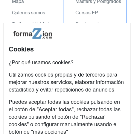
Mapa
Masters y Postgrados
Quienes somos
Cursos FP
Tarifas publicidad
Conferencias
Acceso Usuarios
Carreras
Universitarias
Acceso Centros
Cookies
Oposiciones
¿Por qué usamos cookies?
SÍGUENOS EN:
Contactar
Utilizamos cookies propias y de terceros para
mejorar nuestros servicios, elaborar información
Confidencialidad
estadística y evitar repeticiones de anuncios
Aviso legal
Puedes aceptar todas las cookies pulsando en
Copyleft
el botón de "Aceptar todas", rechazar todas las
cookies pulsando el botón de "Rechazar
cookies" o configurar manualmente usando el
botón de "más opciones"