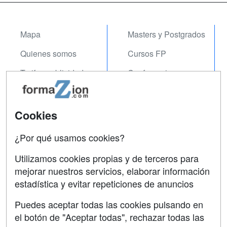
Mapa
Masters y Postgrados
Quienes somos
Cursos FP
Tarifas publicidad
Conferencias
Acceso Usuarios
Carreras
Universitarias
Acceso Centros
Cookies
Oposiciones
¿Por qué usamos cookies?
SÍGUENOS EN:
Contactar
Utilizamos cookies propias y de terceros para
mejorar nuestros servicios, elaborar información
Confidencialidad
estadística y evitar repeticiones de anuncios
Aviso legal
Puedes aceptar todas las cookies pulsando en
Copyleft
el botón de "Aceptar todas", rechazar todas las