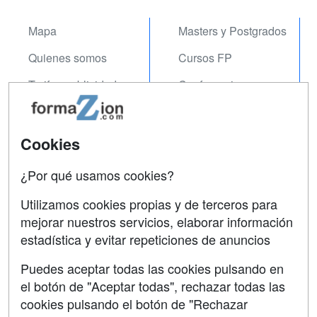
Mapa
Masters y Postgrados
Quienes somos
Cursos FP
Tarifas publicidad
Conferencias
Acceso Usuarios
Carreras
Universitarias
Acceso Centros
Cookies
Oposiciones
¿Por qué usamos cookies?
SÍGUENOS EN:
Contactar
Utilizamos cookies propias y de terceros para
mejorar nuestros servicios, elaborar información
Confidencialidad
estadística y evitar repeticiones de anuncios
Aviso legal
Puedes aceptar todas las cookies pulsando en
Copyleft
el botón de "Aceptar todas", rechazar todas las
cookies pulsando el botón de "Rechazar