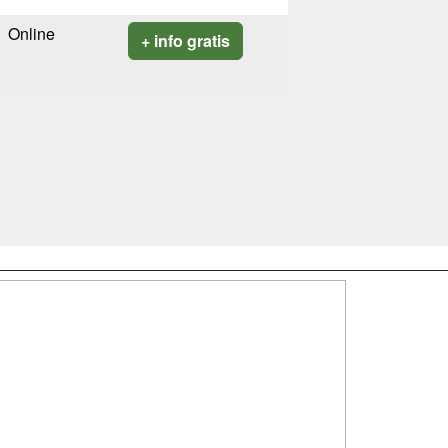
Online
+ info gratis
SÍGUENOS EN:
dad