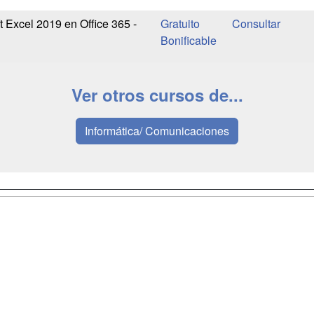
t Excel 2019 en Office 365 -
Gratuito
Bonificable
Ver otros cursos de...
Informática/ Comunicaciones
a
Masters y
Contactar
Postgrados
enes somos
Confidenciali
Cursos FP
fas publicidad
Aviso legal
Conferencias
so Usuarios
Copyleft
Carreras