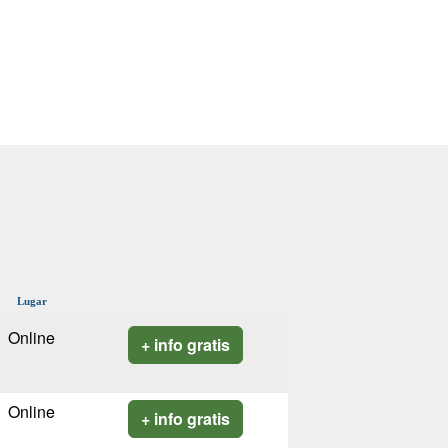
Lugar
Online
+ info gratis
Online
+ info gratis