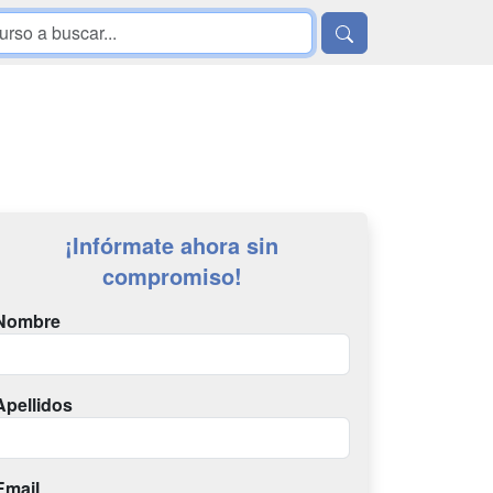
¡Infórmate ahora sin
compromiso!
Nombre
Apellidos
Email