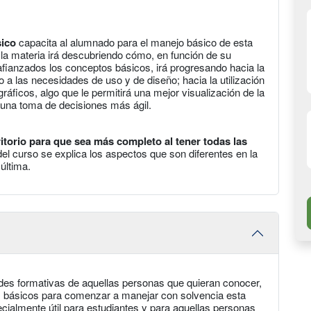
sico
capacita al alumnado para el manejo básico de esta
a materia irá descubriendo cómo, en función de su
z afianzados los conceptos básicos, irá progresando hacia la
o a las necesidades de uso y de diseño; hacia la utilización
ráficos, algo que le permitirá una mejor visualización de la
una toma de decisiones más ágil.
itorio para que sea más completo al tener todas las
el curso se explica los aspectos que son diferentes en la
última.
des formativas de aquellas personas que quieran conocer,
os básicos para comenzar a manejar con solvencia esta
ecialmente útil para estudiantes y para aquellas personas