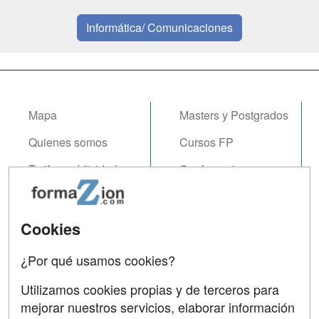
Informática/ Comunicaciones
Mapa
Masters y Postgrados
Quienes somos
Cursos FP
Tarifas publicidad
Conferencias
Acceso Usuarios
Carreras
Universitarias
Acceso Centros
Cookies
Oposiciones
¿Por qué usamos cookies?
SÍGUENOS EN:
Contactar
Utilizamos cookies propias y de terceros para
mejorar nuestros servicios, elaborar información
Confidencialidad