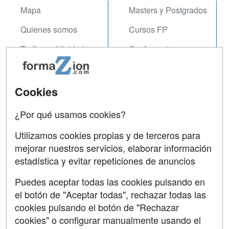
Mapa
Masters y Postgrados
Quienes somos
Cursos FP
Tarifas publicidad
Conferencias
Acceso Usuarios
Carreras
Universitarias
Acceso Centros
Cookies
Oposiciones
¿Por qué usamos cookies?
SÍGUENOS EN:
Contactar
Utilizamos cookies propias y de terceros para
mejorar nuestros servicios, elaborar información
Confidencialidad
estadística y evitar repeticiones de anuncios
Aviso legal
Puedes aceptar todas las cookies pulsando en
Copyleft
el botón de "Aceptar todas", rechazar todas las
cookies pulsando el botón de "Rechazar
cookies" o configurar manualmente usando el