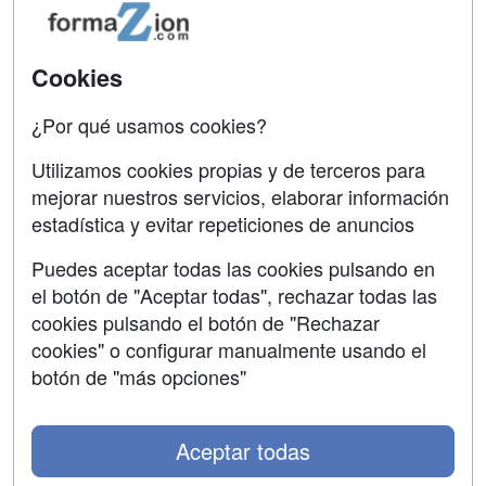
Acceso Usuarios
Carreras
Universitarias
Acceso Centros
Cookies
Oposiciones
¿Por qué usamos cookies?
SÍGUENOS EN:
Contactar
Utilizamos cookies propias y de terceros para
mejorar nuestros servicios, elaborar información
Confidencialidad
estadística y evitar repeticiones de anuncios
Aviso legal
Puedes aceptar todas las cookies pulsando en
Copyleft
el botón de "Aceptar todas", rechazar todas las
cookies pulsando el botón de "Rechazar
cookies" o configurar manualmente usando el
botón de "más opciones"
Grupo formazion:
Aceptar todas