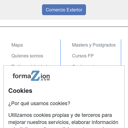
Comercio Exterior
Mapa
Masters y Postgrados
Quienes somos
Cursos FP
Tarifas publicidad
Conferencias
Acceso Usuarios
Carreras
Universitarias
Acceso Centros
Cookies
Oposiciones
¿Por qué usamos cookies?
SÍGUENOS EN:
Contactar
Utilizamos cookies propias y de terceros para
mejorar nuestros servicios, elaborar información
Confidencialidad