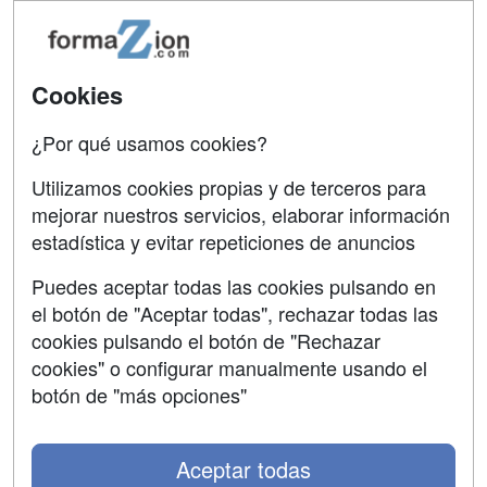
Tarifas publicidad
Conferencias
Acceso Usuarios
Carreras
Universitarias
Acceso Centros
Cookies
Oposiciones
¿Por qué usamos cookies?
SÍGUENOS EN:
Contactar
Utilizamos cookies propias y de terceros para
mejorar nuestros servicios, elaborar información
Confidencialidad
estadística y evitar repeticiones de anuncios
Aviso legal
Puedes aceptar todas las cookies pulsando en
Copyleft
el botón de "Aceptar todas", rechazar todas las
cookies pulsando el botón de "Rechazar
cookies" o configurar manualmente usando el
botón de "más opciones"
Grupo formazion:
Aceptar todas