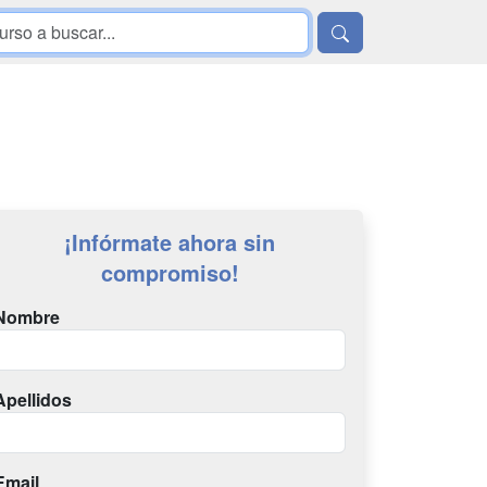
¡Infórmate ahora sin
compromiso!
Nombre
Apellidos
Email