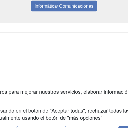
Informática/ Comunicaciones
a
Masters y
Contactar
Postgrados
enes somos
Confidenciali
Cursos FP
fas publicidad
Aviso legal
Conferencias
so Usuarios
Copyleft
Carreras
so Centros
Universitarias
ros para mejorar nuestros servicios, elaborar información
Oposiciones
sando en el botón de "Aceptar todas", rechazar todas la
nualmente usando el botón de "más opciones"