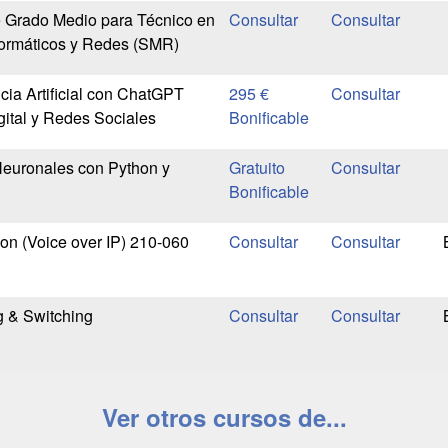
e Grado Medio para Técnico en
formáticos y Redes (SMR)
cia Artificial con ChatGPT
295 €
gital y Redes Sociales
Bonificable
euronales con Python y
Gratuito
Bonificable
n (Voice over IP) 210-060
 & Switching
Ver otros cursos de...