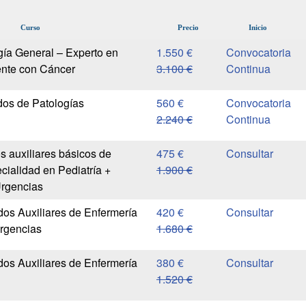
Curso
Precio
Inicio
ía General – Experto en
1.550 €
Convocatoria
ente con Cáncer
3.100 €
Continua
dos de Patologías
560 €
Convocatoria
2.240 €
Continua
 auxiliares básicos de
475 €
cialidad en Pediatría +
1.900 €
Urgencias
os Auxiliares de Enfermería
420 €
rgencias
1.680 €
os Auxiliares de Enfermería
380 €
1.520 €