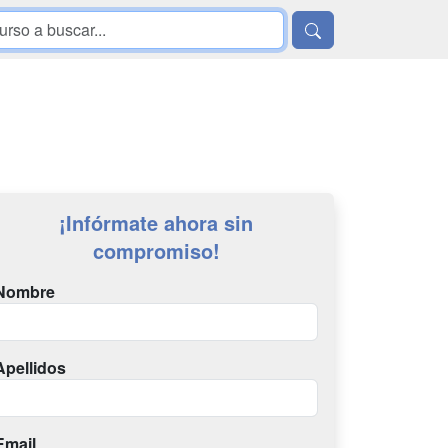
¡Infórmate ahora sin
compromiso!
Nombre
Apellidos
Email