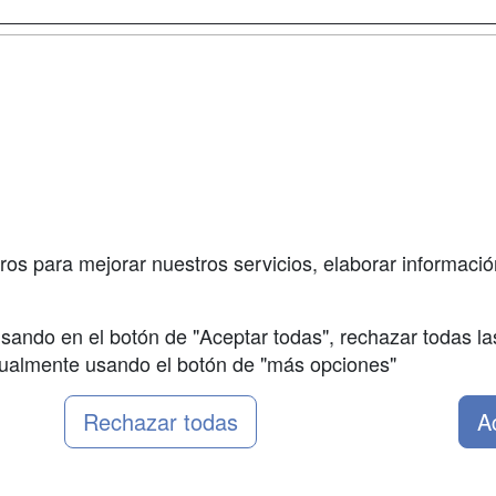
a
Masters y
Contactar
Postgrados
enes somos
Confidenciali
Cursos FP
fas publicidad
Aviso legal
Conferencias
so Usuarios
Copyleft
Carreras
so Centros
Universitarias
ros para mejorar nuestros servicios, elaborar información
Oposiciones
sando en el botón de "Aceptar todas", rechazar todas la
nualmente usando el botón de "más opciones"
Rechazar todas
A