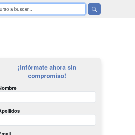
¡Infórmate ahora sin
compromiso!
Nombre
Apellidos
Email