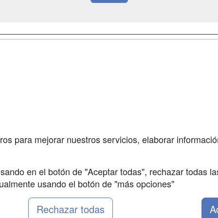
a
Masters y
Contactar
Postgrados
enes somos
Confidenciali
Cursos FP
fas publicidad
Aviso legal
Conferencias
so Usuarios
Copyleft
Carreras
so Centros
Universitarias
ros para mejorar nuestros servicios, elaborar información
Oposiciones
sando en el botón de "Aceptar todas", rechazar todas la
nualmente usando el botón de "más opciones"
Rechazar todas
A