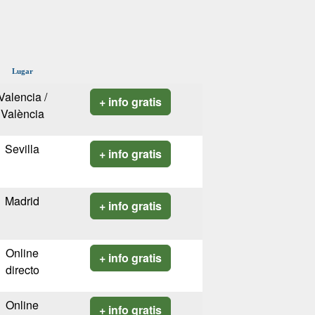
Lugar
Valencia /
+ info gratis
València
Sevilla
+ info gratis
Madrid
+ info gratis
Online
+ info gratis
directo
Online
+ info gratis