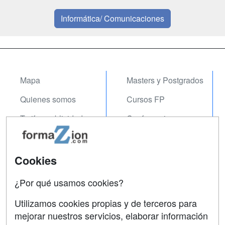
Informática/ Comunicaciones
Mapa
Masters y Postgrados
Quienes somos
Cursos FP
Tarifas publicidad
Conferencias
Acceso Usuarios
Carreras
Universitarias
Acceso Centros
Cookies
Oposiciones
¿Por qué usamos cookies?
SÍGUENOS EN:
Contactar
Utilizamos cookies propias y de terceros para
mejorar nuestros servicios, elaborar información
Confidencialidad