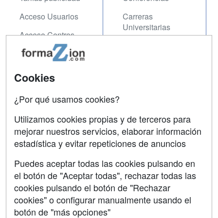
Acceso Usuarios
Carreras
Universitarias
Acceso Centros
Oposiciones
SÍGUENOS EN:
Contactar
Cookies
Confidencialidad
¿Por qué usamos cookies?
Aviso legal
Utilizamos cookies propias y de terceros para
Copyleft
mejorar nuestros servicios, elaborar información
estadística y evitar repeticiones de anuncios
Puedes aceptar todas las cookies pulsando en
el botón de "Aceptar todas", rechazar todas las
Grupo formazion:
cookies pulsando el botón de "Rechazar
cookies" o configurar manualmente usando el
botón de "más opciones"