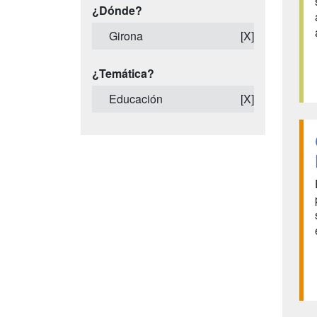
¿Dónde?
Girona
[X]
¿Temática?
Educación
[X]