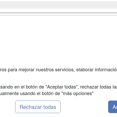
a
Masters y
Contactar
Postgrados
enes somos
Confidenciali
Cursos FP
fas publicidad
Aviso legal
Conferencias
so Usuarios
Copyleft
Carreras
so Centros
Universitarias
ros para mejorar nuestros servicios, elaborar información
Oposiciones
sando en el botón de "Aceptar todas", rechazar todas la
nualmente usando el botón de "más opciones"
Rechazar todas
A