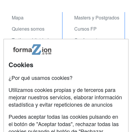
Mapa
Masters y Postgrados
Quienes somos
Cursos FP
Tarifas publicidad
Conferencias
Acceso Usuarios
Carreras
Universitarias
Acceso Centros
Cookies
Oposiciones
¿Por qué usamos cookies?
SÍGUENOS EN:
Contactar
Utilizamos cookies propias y de terceros para
mejorar nuestros servicios, elaborar información
Confidencialidad
estadística y evitar repeticiones de anuncios
Aviso legal
Puedes aceptar todas las cookies pulsando en
Copyleft
el botón de "Aceptar todas", rechazar todas las
cookies pulsando el botón de "Rechazar