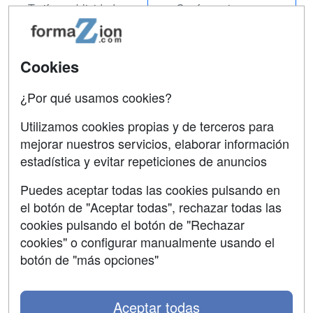
Tarifas publicidad
Conferencias
Acceso Usuarios
Carreras
Universitarias
Acceso Centros
Cookies
Oposiciones
¿Por qué usamos cookies?
SÍGUENOS EN:
Contactar
Utilizamos cookies propias y de terceros para
mejorar nuestros servicios, elaborar información
Confidencialidad
estadística y evitar repeticiones de anuncios
Aviso legal
Puedes aceptar todas las cookies pulsando en
Copyleft
el botón de "Aceptar todas", rechazar todas las
cookies pulsando el botón de "Rechazar
cookies" o configurar manualmente usando el
botón de "más opciones"
Grupo formazion:
Aceptar todas