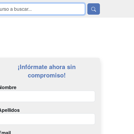
¡Infórmate ahora sin
compromiso!
Nombre
Apellidos
Email