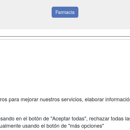
Farmacia
a
Masters y
Contactar
Postgrados
enes somos
Confidenciali
Cursos FP
fas publicidad
Aviso legal
Conferencias
so Usuarios
Copyleft
Carreras
so Centros
Universitarias
ros para mejorar nuestros servicios, elaborar información
Oposiciones
sando en el botón de "Aceptar todas", rechazar todas la
nualmente usando el botón de "más opciones"