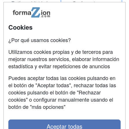
Tarifas publicidad
Conferencias
Acceso Usuarios
Carreras
Universitarias
Acceso Centros
Cookies
Oposiciones
¿Por qué usamos cookies?
SÍGUENOS EN:
Contactar
Utilizamos cookies propias y de terceros para
mejorar nuestros servicios, elaborar información
Confidencialidad
estadística y evitar repeticiones de anuncios
Aviso legal
Puedes aceptar todas las cookies pulsando en
Copyleft
el botón de "Aceptar todas", rechazar todas las
cookies pulsando el botón de "Rechazar
cookies" o configurar manualmente usando el
botón de "más opciones"
Grupo formazion:
Aceptar todas