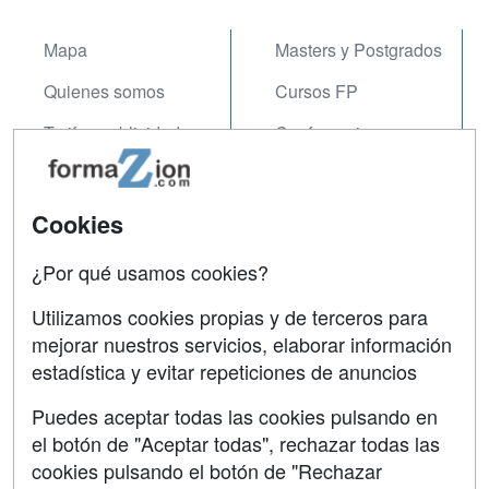
Mapa
Masters y Postgrados
Quienes somos
Cursos FP
Tarifas publicidad
Conferencias
Acceso Usuarios
Carreras
Universitarias
Acceso Centros
Cookies
Oposiciones
¿Por qué usamos cookies?
SÍGUENOS EN:
Contactar
Utilizamos cookies propias y de terceros para
mejorar nuestros servicios, elaborar información
Confidencialidad
estadística y evitar repeticiones de anuncios
Aviso legal
Puedes aceptar todas las cookies pulsando en
Copyleft
el botón de "Aceptar todas", rechazar todas las
cookies pulsando el botón de "Rechazar