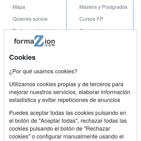
Mapa
Masters y Postgrados
Quienes somos
Cursos FP
Tarifas publicidad
Conferencias
Acceso Usuarios
Carreras
Universitarias
Acceso Centros
Cookies
Oposiciones
¿Por qué usamos cookies?
SÍGUENOS EN:
Contactar
Utilizamos cookies propias y de terceros para
mejorar nuestros servicios, elaborar información
Confidencialidad
estadística y evitar repeticiones de anuncios
Aviso legal
Puedes aceptar todas las cookies pulsando en
Copyleft
el botón de "Aceptar todas", rechazar todas las
cookies pulsando el botón de "Rechazar
cookies" o configurar manualmente usando el