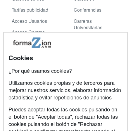
Tarifas publicidad
Conferencias
Acceso Usuarios
Carreras
Universitarias
Acceso Centros
Oposiciones
SÍGUENOS EN:
Contactar
Cookies
Confidencialidad
¿Por qué usamos cookies?
Aviso legal
Utilizamos cookies propias y de terceros para
mejorar nuestros servicios, elaborar información
Copyleft
estadística y evitar repeticiones de anuncios
Puedes aceptar todas las cookies pulsando en
el botón de "Aceptar todas", rechazar todas las
Grupo formazion:
cookies pulsando el botón de "Rechazar