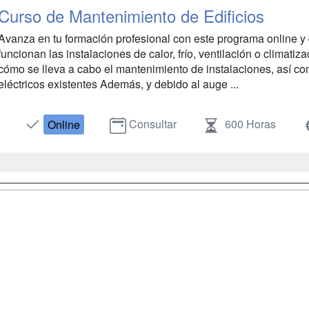
Curso de Mantenimiento de Edificios
Avanza en tu formación profesional con este programa online y
funcionan las instalaciones de calor, frío, ventilación o climatiza
cómo se lleva a cabo el mantenimiento de instalaciones, así co
eléctricos existentes Además, y debido al auge ...
Consultar
600 Horas
Online
a
Masters y
Contactar
Postgrados
enes somos
Confidenciali
Cursos FP
fas publicidad
Aviso legal
Conferencias
so Usuarios
Copyleft
Carreras