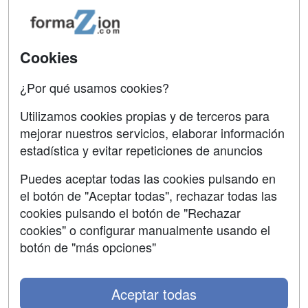
Acceso Usuarios
Carreras
Universitarias
Acceso Centros
Cookies
Oposiciones
¿Por qué usamos cookies?
SÍGUENOS EN:
Contactar
Utilizamos cookies propias y de terceros para
mejorar nuestros servicios, elaborar información
Confidencialidad
estadística y evitar repeticiones de anuncios
Aviso legal
Puedes aceptar todas las cookies pulsando en
Copyleft
el botón de "Aceptar todas", rechazar todas las
cookies pulsando el botón de "Rechazar
cookies" o configurar manualmente usando el
botón de "más opciones"
Grupo formazion:
Aceptar todas